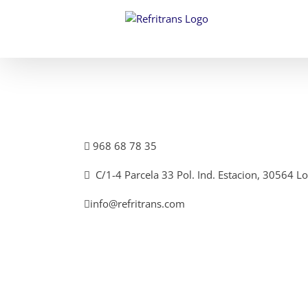
Saltar
al
contenido
968 68 78 35
C/1-4 Parcela 33 Pol. Ind. Estacion, 30564 Lo
info@refritrans.com